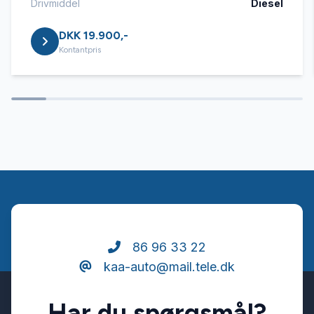
Drivmiddel
Diesel
DKK 19.900,-
Læderrat
Kontantpris
Navigation
Nøglefri betjening
Parkeringssensor bagved
Parkeringssensor foran
86 96 33 22
kaa-auto@mail.tele.dk
Trådløs mobilopladning
Har du spørgsmål?