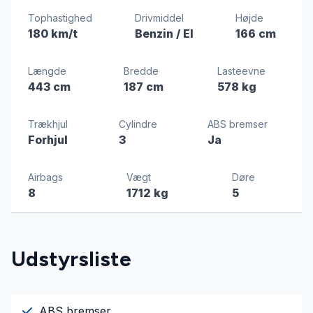
Tophastighed
Drivmiddel
Højde
180 km/t
Benzin / El
166 cm
Længde
Bredde
Lasteevne
443 cm
187 cm
578 kg
Trækhjul
Cylindre
ABS bremser
Forhjul
3
Ja
Airbags
Vægt
Døre
8
1712 kg
5
Udstyrsliste
ABS bremser