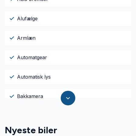
Alufælge
Armlæn
Automatgear
Automatisk lys
Bakkamera
Bluetooth
Nyeste biler
El-ruder x4