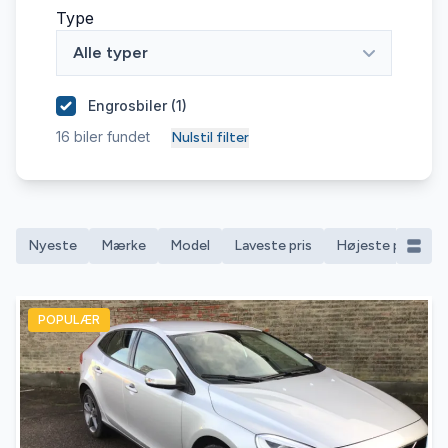
Type
Alle typer
Engrosbiler (
1
)
16
biler fundet
Nulstil filter
Nyeste
Mærke
Model
Laveste pris
Højeste pris
M
POPULÆR