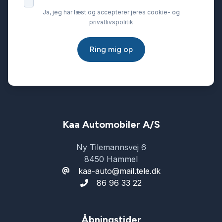
Ja, jeg har læst og accepterer jeres cookie- og
privatlivspolitik
Ring mig op
Kaa Automobiler A/S
Ny Tilemannsvej 6
8450 Hammel
kaa-auto@mail.tele.dk
86 96 33 22
Åbningstider