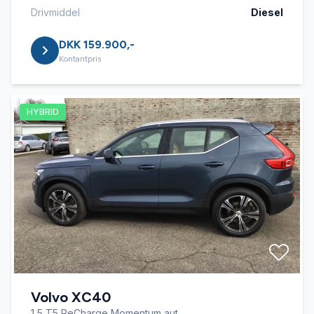
Drivmiddel
Diesel
DKK 159.900,-
Kontantpris
HYBRID
Volvo XC40
1,5 T5 ReCharge Momentum aut.