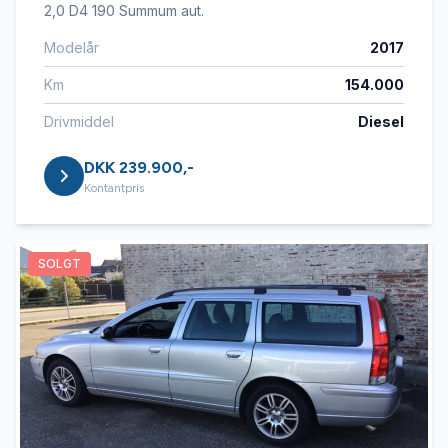
2,0 D4 190 Summum aut.
Modelår
2017
Km
154.000
Drivmiddel
Diesel
DKK 239.900,-
Kontantpris
SOLGT