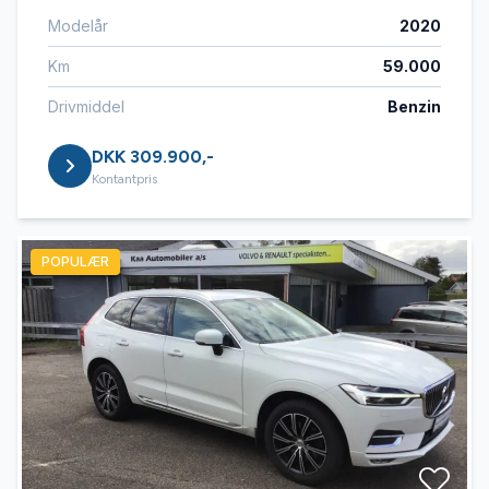
Modelår
2020
Km
59.000
Drivmiddel
Benzin
DKK 309.900,-
Kontantpris
POPULÆR