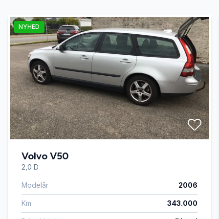
NYHED
LED kørelys
USB tilslutning
Volvo V50
2,0 D
Modelår
2006
Km
343.000