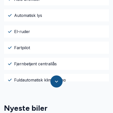
Automatisk lys
El-ruder
Fartpilot
Fjernbetjent centrallås
Fuldautomatisk klimaanlæg
Højdejusterbart førersæde
Nyeste biler
Isofix