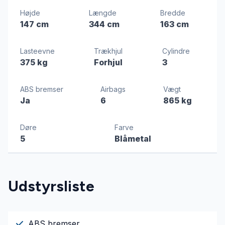
Højde
Længde
Bredde
147 cm
344 cm
163 cm
Lasteevne
Trækhjul
Cylindre
375 kg
Forhjul
3
ABS bremser
Airbags
Vægt
Ja
6
865 kg
Døre
Farve
5
Blåmetal
Udstyrsliste
ABS bremser