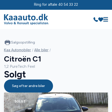
Ring for aftale 40 54 33 22
Salgsopstilling
Kaa Automobiler
/
Alle biler
/
Citroën C1
1,2 PureTech Feel
Solgt
Søg efter andre biler
SOLGT